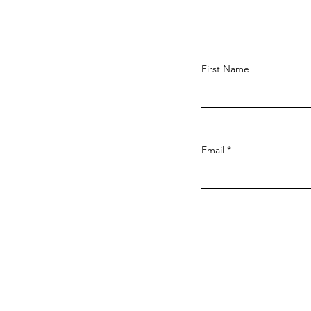
First Name
Email
Noticias, fotografia, video y much
más
Subscribe to Our New