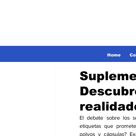
Home
Co
Suplemen
Descubre
realidad
El debate sobre los s
etiquetas que promete
polvos y cápsulas? E