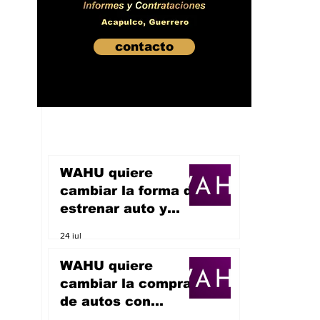
contacto
WAHU quiere
cambiar la forma de
estrenar auto y
sueña con
24 jul
convertirse en un
unicornio
WAHU quiere
cambiar la compra
de autos con
inteligencia