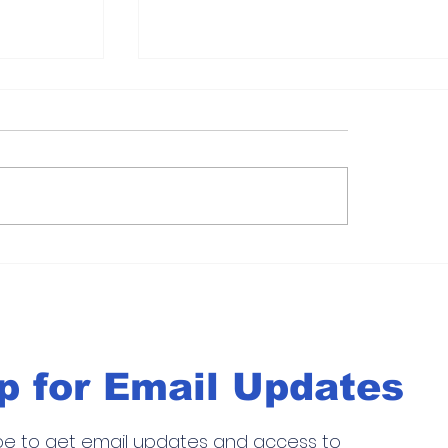
Ponte alerta con estos
í te
chocolates; los retiran por u
ingrediente secreto que es u
peligro
p for Email Updates
be to get email updates and access to