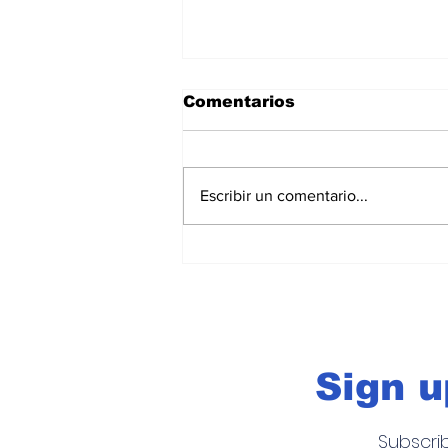
Comentarios
Escribir un comentario...
Cerveza sin alcohol: La
tendencia que arrasa y s
salva la resaca
Sign u
Subscri