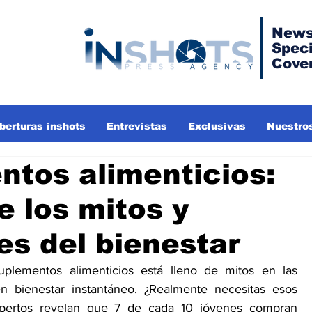
News
Speci
Cove
berturas inshots
Entrevistas
Exclusivas
Nuestros
tos alimenticios:
 los mitos y
es del bienestar
uplementos alimenticios está lleno de mitos en las 
n bienestar instantáneo. ¿Realmente necesitas esos 
xpertos revelan que 7 de cada 10 jóvenes compran 