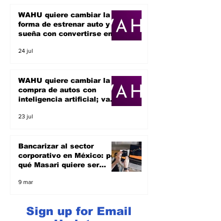
WAHU quiere cambiar la
forma de estrenar auto y
sueña con convertirse en
un unicornio
24 jul
WAHU quiere cambiar la
compra de autos con
inteligencia artificial; va
por el sueño de ser un
23 jul
unicornio
Bancarizar al sector
corporativo en México: por
qué Masari quiere ser
banco y apoyar a las
9 mar
empresas
Sign up for Email