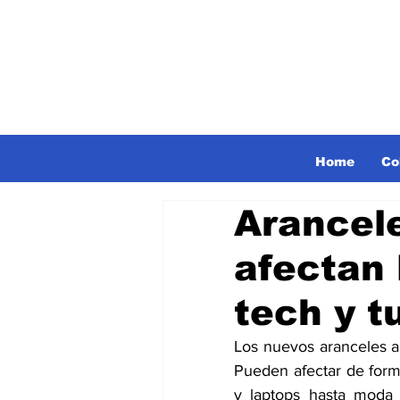
Home
Co
Arancel
afectan 
tech y t
Los nuevos aranceles a 
Pueden afectar de forma
y laptops hasta moda 