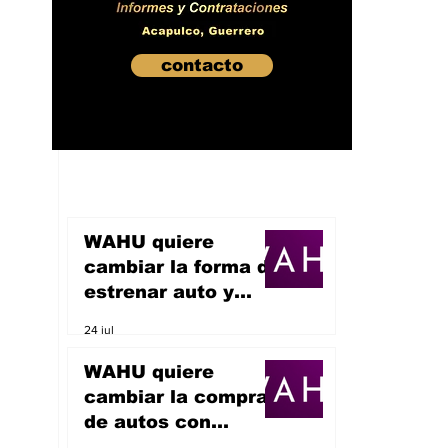
contacto
WAHU quiere
cambiar la forma de
estrenar auto y
sueña con
24 jul
convertirse en un
unicornio
WAHU quiere
cambiar la compra
de autos con
inteligencia