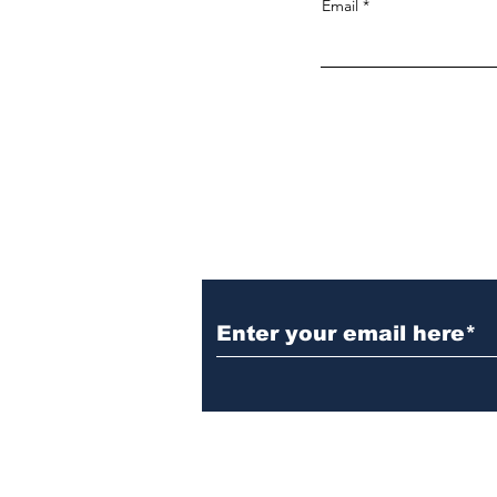
Email
Noticias, fotografia, video y much
más
Subscribe to Our New
Do Not Sell My Personal Information