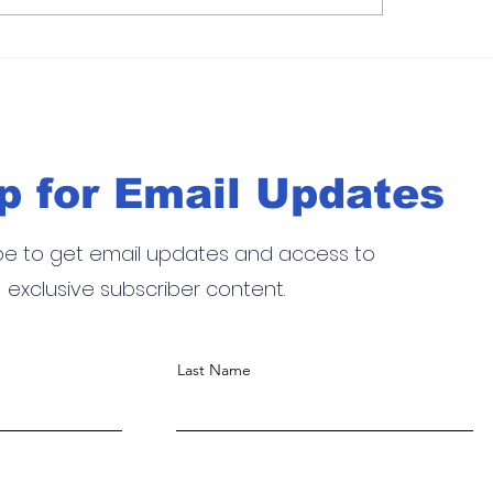
Brasil rompe récord de
turera
inversión extranjera directa 
 de EE.
empresas en 2024
p for Email Updates
be to get email updates and access to
exclusive subscriber content.
Last Name