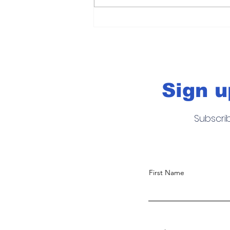
Asia enfrenta una
desaceleración manufac
bajo presión arancelaria
UU.
Sign u
Subscri
First Name