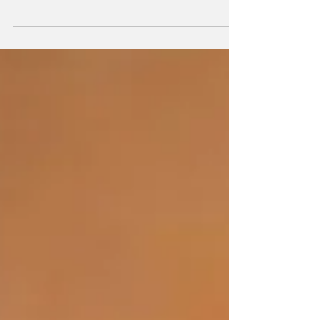
Ingenio Puga por parte de Altor Capital, la
firma de Fernando Aportela. Esta operación
cierra un difícil capítulo de concurso
mercantil que duró años, pero que termina
con la reactivación total del ingenio y la
protección de empleos para 800 familias en
Tepic, demostrando que la inversión
inteligente puede transformar realidades.