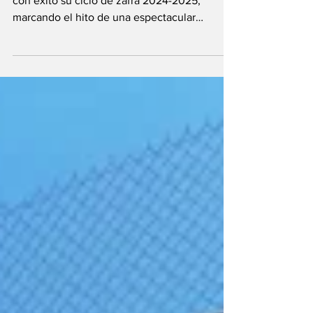
del ingenio Puga en
Nayarit
El ingenio Puga en Nayarit acaba de cerrar
con éxito su ciclo de zafra 2024-2025,
marcando el hito de una espectacular
recuperación. Este logro es el resultado
directo de un rescate financiero ejecutado
por Grupo Altor, que evitó la desaparición de
un ícono local y salvó miles de empleos,
demostrando que con una buena estrategia
se puede revertir incluso el pronóstico más
difícil.