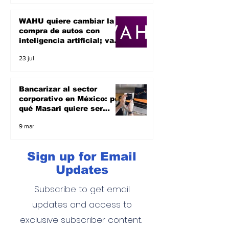
WAHU quiere cambiar la
compra de autos con
inteligencia artificial; va
por el sueño de ser un
23 jul
unicornio
Bancarizar al sector
corporativo en México: por
qué Masari quiere ser
banco y apoyar a las
9 mar
empresas
Sign up for Email
Updates
Subscribe to get email
updates and access to
exclusive subscriber content.