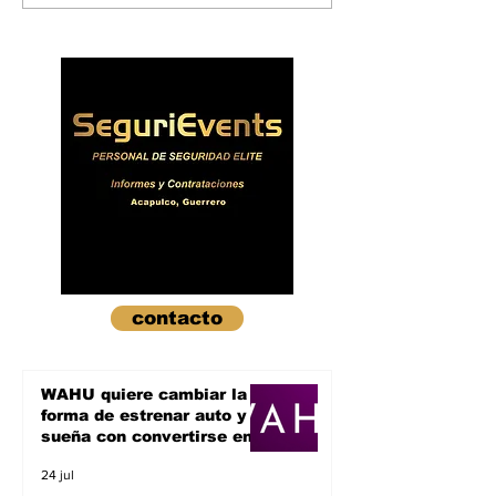
logra fondeo
de la XXXV
millonario de
Convención
Bancomext para
Internacional
impulsar proyectos
Minería 2023
turísticos
contacto
WAHU quiere cambiar la
forma de estrenar auto y
sueña con convertirse en
un unicornio
24 jul