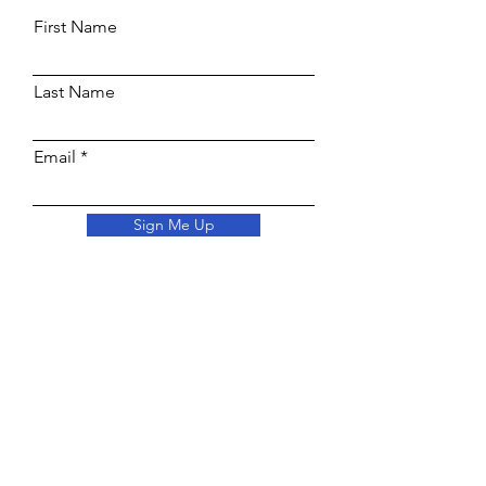
First Name
Last Name
Email
Sign Me Up