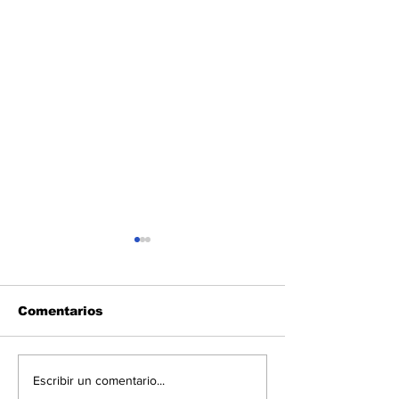
Comentarios
Serfimex Capital
Acapulco ser
Escribir un comentario...