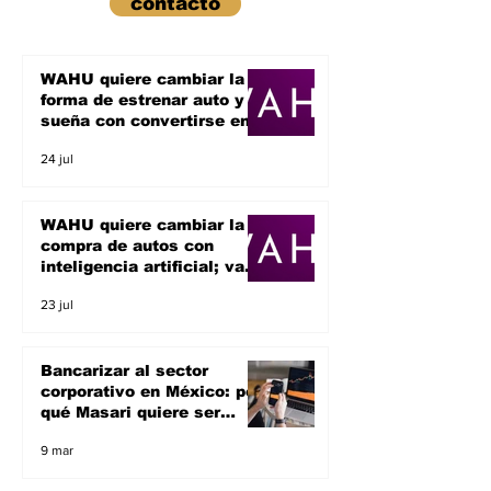
contacto
WAHU quiere cambiar la
forma de estrenar auto y
sueña con convertirse en
un unicornio
24 jul
WAHU quiere cambiar la
compra de autos con
inteligencia artificial; va
por el sueño de ser un
23 jul
unicornio
Bancarizar al sector
corporativo en México: por
qué Masari quiere ser
banco y apoyar a las
9 mar
empresas