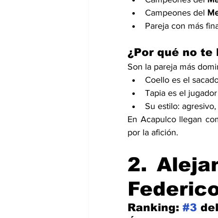
Campeones del 
Me
Pareja con más fi
¿Por qué no te
Son la pareja más domi
Coello es el sacado
Tapia es el jugado
Su estilo: agresivo,
En Acapulco llegan co
por la afición.
2. Aleja
Federic
Ranking: 
#3
 de