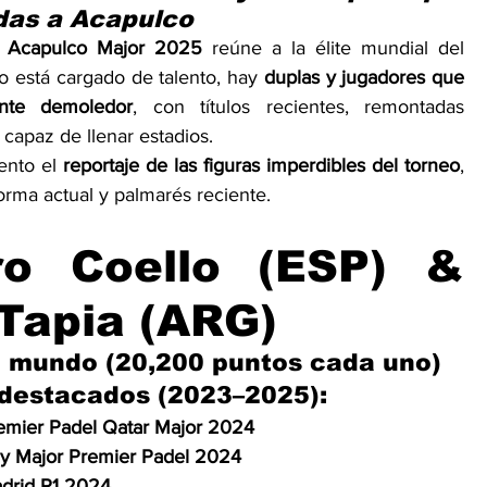
das a Acapulco
 Acapulco Major 2025
 reúne a la élite mundial del 
o está cargado de talento, hay 
duplas y jugadores que 
nte demoledor
, con títulos recientes, remontadas 
capaz de llenar estadios.
ento el 
reportaje de las figuras imperdibles del torneo
, 
orma actual y palmarés reciente.
ro Coello (ESP) & 
Tapia (ARG)
l mundo (20,200 puntos cada uno)
s destacados (2023–2025):
emier Padel Qatar Major 2024
aly Major Premier Padel 2024
drid P1 2024