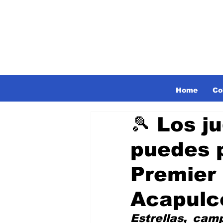
Home
Co
🎾 Los j
puedes p
Premier
Acapulc
Estrellas, cam