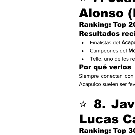
Alonso 
Ranking: Top 2
Resultados rec
Finalistas del 
Acapu
Campeones del 
Me
Tello, uno de los r
Por qué verlos
Siempre conectan con e
Acapulco suelen ser fav
⭐ 
8. Jav
Lucas C
Ranking: Top 3