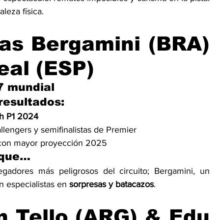
aleza física.
as Bergamini (BRA) 
eal (ESP)
7 mundial
/resultados:
h P1 2024
engers y semifinalistas de Premier
 con mayor proyección 2025
rque…
gadores más peligrosos del circuito; Bergamini, un 
n especialistas en 
sorpresas y batacazos
.
n Tello (ARG) & Edu 