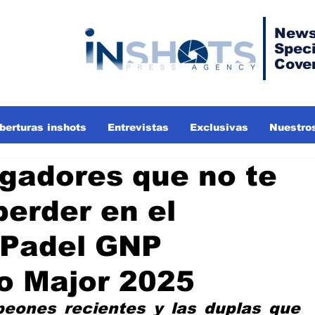
News
Speci
Cove
berturas inshots
Entrevistas
Exclusivas
Nuestros
ugadores que no te
erder en el
 Padel GNP
o Major 2025
peones recientes y las duplas que 