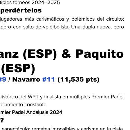
ltiples torneos 2024–2025
 perdértelos
ugadores más carismáticos y polémicos del circuito; 
ero con salto de voleibolista. Una dupla nueva, pero 
anz (ESP) & Paquito 
 (ESP)
#9
 / Navarro 
#11
 (11,535 pts)
stórico del WPT y finalista en múltiples Premier Padel
recimiento constante
mier Padel Andalusia 2024
s?
espectáculo: remates imposibles y carisma en la pista. 