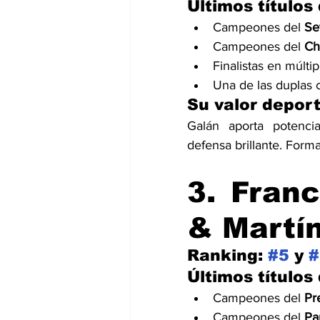
Últimos títulos
Campeones del 
Se
Campeones del 
Ch
Finalistas en múlti
Una de las duplas
Su valor deport
Galán aporta potencia
defensa brillante. Form
3. Fran
& Martí
Ranking: 
#5
 y 
#
Últimos títulos
Campeones del 
Pr
Campeones del 
Pa