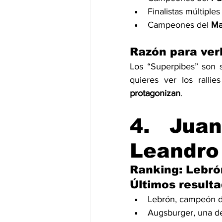
Finalistas múltipl
Campeones del 
Ma
Razón para ver
Los “Superpibes” son si
quieres ver los ralli
protagonizan
.
4. Jua
Leandro
Ranking: Lebró
Últimos resulta
Lebrón, campeón d
Augsburger, una de