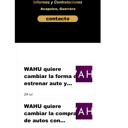
contacto
WAHU quiere
cambiar la forma de
estrenar auto y
sueña con
24 jul
convertirse en un
unicornio
WAHU quiere
cambiar la compra
de autos con
inteligencia