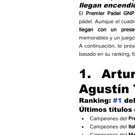
llegan encendi
El 
Premier Padel GNP
pádel. Aunque el cuadr
llegan con un prese
memorables y un juego 
A continuación, te pres
basado en su ranking, f
1. Artu
Agustín 
Ranking: 
#1
 de
Últimos título
Campeones del 
Pr
Campeones del 
It
Campeones del 
Ma