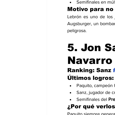
Semifinales en mú
Motivo para no
Lebrón es uno de los j
Augsburger, un bombard
peligrosa.
5. Jon S
Navarro
Ranking: Sanz 
Últimos logros:
Paquito, campeón hi
Sanz, jugador de c
Semifinales del 
Pre
¿Por qué verlo
Paquito siempre genera 