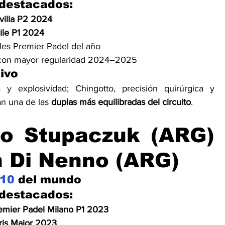
 destacados:
villa P2 2024
ile P1 2024
ples Premier Padel del año
 con mayor regularidad 2024–2025
ivo
 y explosividad; Chingotto, precisión quirúrgica y 
an una de las 
duplas más equilibradas del circuito
.
co Stupaczuk (ARG) 
n Di Nenno (ARG)
10
 del mundo
 destacados:
emier Padel Milano P1 2023
ris Major 2023