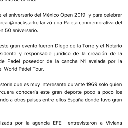
 el aniversario del México Open 2019  y para celebrar 
el acontecimiento la marca @mackstarke lanzó una Paleta conmemorativa del 
ón 50 aniversario.
ste gran evento fueron Diego de la Torre y el Notario 
sidente y responsable jurídico de la creación de la 
de Padel poseedor de la cancha N1 avalada por la 
l World Pádel Tour.
toria que es muy interesante durante 1969 solo quien 
Corcuera conocería este gran deporte poco a poco los 
vando a otros países entre ellos España donde tuvo gran 
lizada por la agencia EFE  entrevistaron a Viviana 