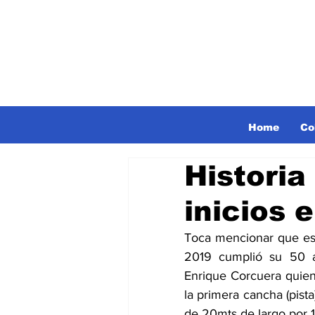
Home
Co
Historia
inicios 
Toca mencionar que est
2019 cumplió su 50 a
Enrique Corcuera quien 
la primera cancha (pist
de 20mts de largo por 