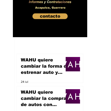
contacto
WAHU quiere
cambiar la forma de
estrenar auto y
sueña con
24 jul
convertirse en un
unicornio
WAHU quiere
cambiar la compra
de autos con
inteligencia