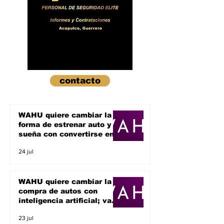
contacto
WAHU quiere cambiar la
forma de estrenar auto y
sueña con convertirse en
un unicornio
24 jul
WAHU quiere cambiar la
compra de autos con
inteligencia artificial; va
por el sueño de ser un
23 jul
unicornio