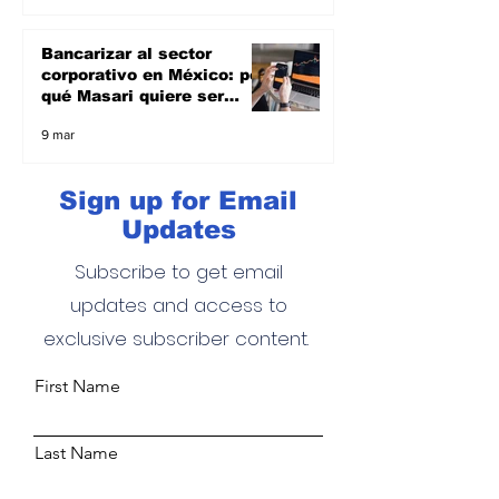
Bancarizar al sector
corporativo en México: por
qué Masari quiere ser
banco y apoyar a las
9 mar
empresas
Sign up for Email
Updates
Subscribe to get email
updates and access to
exclusive subscriber content.
First Name
Last Name