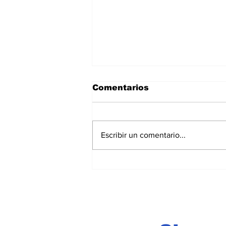
Comentarios
Escribir un comentario...
Acapulco Beach Soccer
2026: el futbol playa po
Acapulco en la élite
internacional