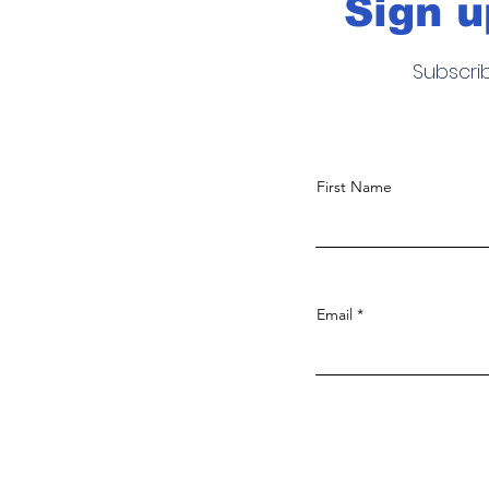
Sign u
Subscri
First Name
Email
Noticias, fotografia, video y much
más