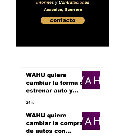
contacto
WAHU quiere
cambiar la forma de
estrenar auto y
sueña con
24 jul
convertirse en un
unicornio
WAHU quiere
cambiar la compra
de autos con
inteligencia