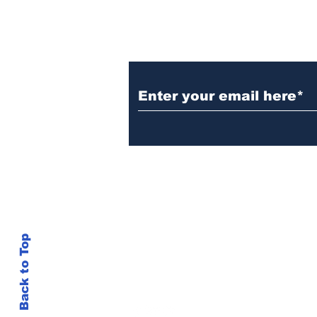
Subscribe to Our New
Do Not Sell My Personal Information
Back to Top
inshots@gmail.com