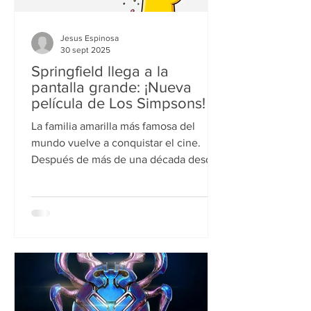
Jesus Espinosa
30 sept 2025
Springfield llega a la
pantalla grande: ¡Nueva
película de Los Simpsons!
La familia amarilla más famosa del
mundo vuelve a conquistar el cine.
Después de más de una década desde
su primer largometraje, Los Simpson
regresan con una nueva película que
promete risas, sátira y momentos
memorables para todas las
generaciones de fans.