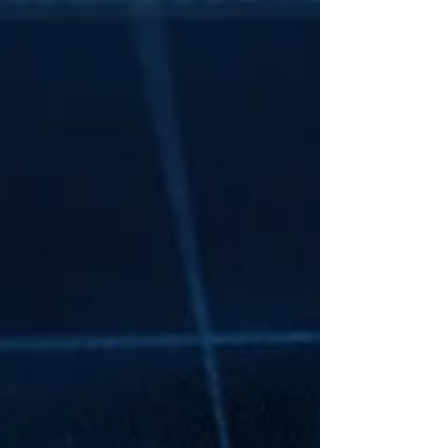
de la empresa. Pero eso no es todo: se
negocia un crédite de 500 millones de pesos
con la firma Altor, liderada por Fernando
Aportela, para reactivar la producción.