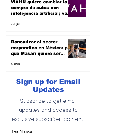
WAHU quiere cambiar la
compra de autos con
inteligencia artificial; va
por el sueño de ser un
23 jul
unicornio
Bancarizar al sector
corporativo en México: por
qué Masari quiere ser
banco y apoyar a las
9 mar
empresas
Sign up for Email
Updates
Subscribe to get email
updates and access to
exclusive subscriber content.
First Name