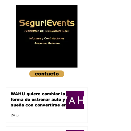
su gente
apuesta por c
diaria
contacto
WAHU quiere cambiar la
forma de estrenar auto y
sueña con convertirse en
un unicornio
24 jul