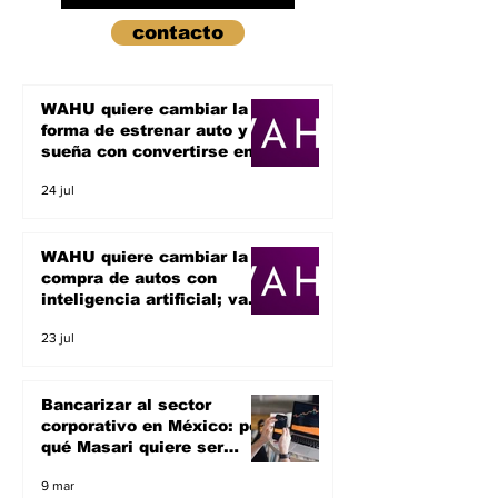
contacto
WAHU quiere cambiar la
forma de estrenar auto y
sueña con convertirse en
un unicornio
24 jul
WAHU quiere cambiar la
compra de autos con
inteligencia artificial; va
por el sueño de ser un
23 jul
unicornio
Bancarizar al sector
corporativo en México: por
qué Masari quiere ser
banco y apoyar a las
9 mar
empresas