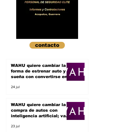
contacto
WAHU quiere cambiar la
forma de estrenar auto y
sueña con convertirse en
un unicornio
24 jul
WAHU quiere cambiar la
compra de autos con
inteligencia artificial; va
por el sueño de ser un
23 jul
unicornio