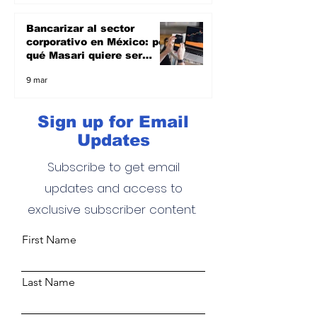
Bancarizar al sector
corporativo en México: por
qué Masari quiere ser
banco y apoyar a las
9 mar
empresas
Sign up for Email
Updates
Subscribe to get email
updates and access to
exclusive subscriber content.
First Name
Last Name