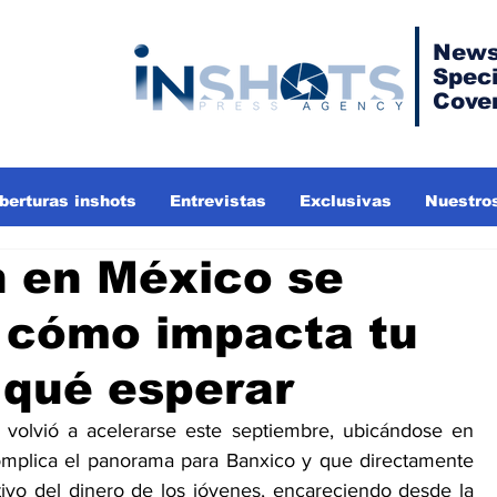
News
Speci
Cove
berturas inshots
Entrevistas
Exclusivas
Nuestros
n en México se
: cómo impacta tu
 qué esperar
 volvió a acelerarse este septiembre, ubicándose en 
omplica el panorama para Banxico y que directamente 
tivo del dinero de los jóvenes, encareciendo desde la 