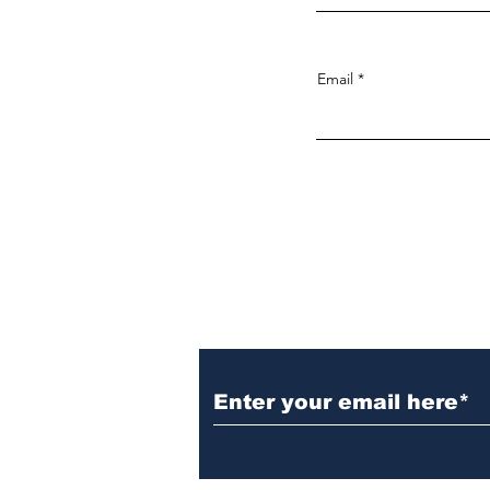
Email
Noticias, fotografia, video y much
más
Subscribe to Our New