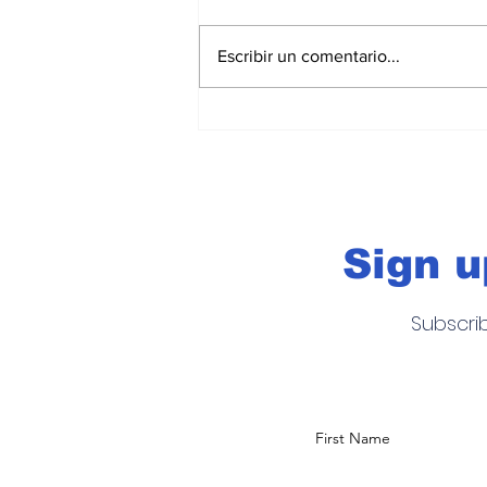
Escribir un comentario...
WAHU quiere cambiar la
de estrenar auto y sueñ
convertirse en un unicor
Sign u
Subscri
First Name