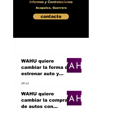
contacto
WAHU quiere
cambiar la forma de
estrenar auto y
sueña con
24 jul
convertirse en un
unicornio
WAHU quiere
cambiar la compra
de autos con
inteligencia