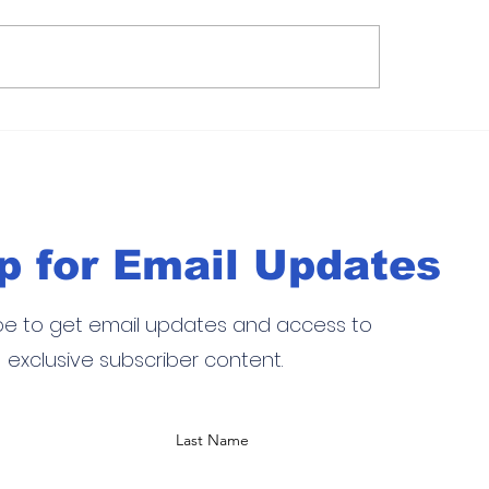
 forma
WAHU quiere cambiar la
a con
compra de autos con
nio
inteligencia artificial; va por 
sueño de ser un unicornio
p for Email Updates
be to get email updates and access to
exclusive subscriber content.
Last Name