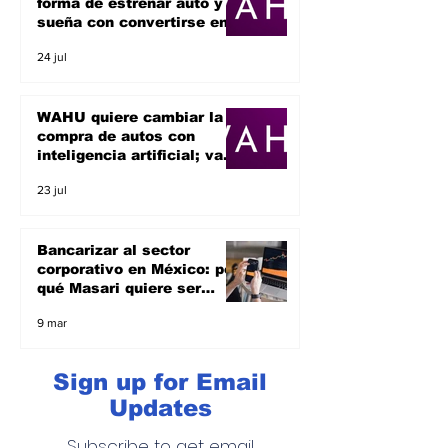
forma de estrenar auto y
sueña con convertirse en
un unicornio
24 jul
WAHU quiere cambiar la
compra de autos con
inteligencia artificial; va
por el sueño de ser un
23 jul
unicornio
Bancarizar al sector
corporativo en México: por
qué Masari quiere ser
banco y apoyar a las
9 mar
empresas
Sign up for Email
Updates
Subscribe to get email