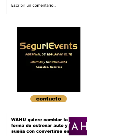
Tonic Fest 2025
Springfield ll
Escribir un comentario...
impulsa la
pantalla gran
reactivación turística
¡Nueva pelícu
en Acapulco
Los Simpsons
contacto
WAHU quiere cambiar la
forma de estrenar auto y
sueña con convertirse en