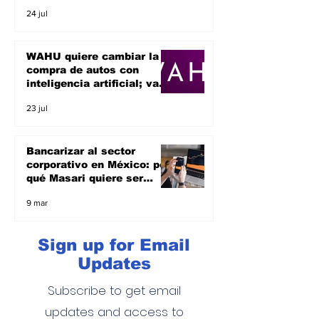
un unicornio
24 jul
WAHU quiere cambiar la
compra de autos con
inteligencia artificial; va
por el sueño de ser un
23 jul
unicornio
Bancarizar al sector
corporativo en México: por
qué Masari quiere ser
banco y apoyar a las
9 mar
empresas
Sign up for Email
Updates
Subscribe to get email
updates and access to