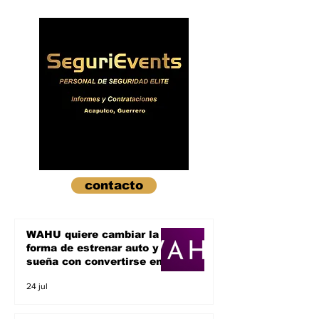
inteligencia artificial;
Masari quiere
va por el sueño de
banco y apoya
ser un unicornio
empresas
contacto
WAHU quiere cambiar la
forma de estrenar auto y
sueña con convertirse en
un unicornio
24 jul