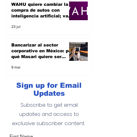
WAHU quiere cambiar la
compra de autos con
inteligencia artificial; va
por el sueño de ser un
23 jul
unicornio
Bancarizar al sector
corporativo en México: por
qué Masari quiere ser
banco y apoyar a las
9 mar
empresas
Sign up for Email
Updates
Subscribe to get email
updates and access to
exclusive subscriber content.
First Name