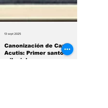
13 sept 2025
Canonización de Carlo
Acutis: Primer santo
milenial
Tan pronto como el 8 de septiembre de
2025, Carlo Acutis será canonizado por el
papa León XIV, convirtiéndose en el primer
santo milenial. Fallecido en 2006 a los 15
años, Acutis, conocido como “influencer de
Dios”, destacó por su uso innovador de